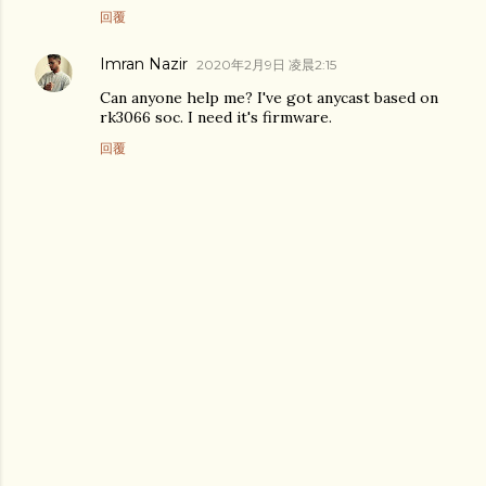
回覆
Imran Nazir
2020年2月9日 凌晨2:15
Can anyone help me? I've got anycast based on
rk3066 soc. I need it's firmware.
回覆