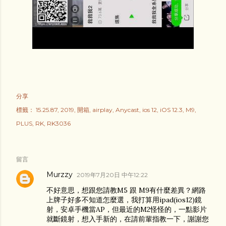
分享
標籤：
15.25.87
2019
開箱
airplay
Anycast
ios 12
iOS 12.3
M9
PLUS
RK
RK3036
留言
Murzzy
2019年7月20日 中午12:22
不好意思，想跟您請教M5 跟 M9有什麼差異？網路
上牌子好多不知道怎麼選，我打算用ipad(ios12)鏡
射，安卓手機當AP，但最近的M2怪怪的，一點影片
就斷鏡射，想入手新的，在請前輩指教一下，謝謝您